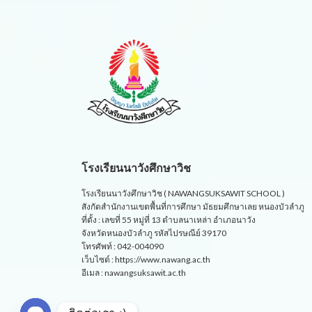
โรงเรียนนาวังศึกษาวิช
โรงเรียนนาวังศึกษาวิช ( NAWANGSUKSAWIT SCHOOL )
สังกัดสำนักงานเขตพื้นที่การศึกษา มัธยมศึกษาเลย หนองบัวลำภู
ที่ตั้ง : เลขที่ 55 หมู่ที่ 13 ตำบลนาเหล่า อำเภอนาวัง
จังหวัดหนองบัวลำภู รหัสไปรษณีย์ 39170
โทรศัพท์ : 042-004090
เว็บไซต์ : https://www.nawang.ac.th
อีเมล : nawangsuksawit.ac.th