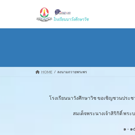
Skip
Skip
to
to
the
the
content
Navigation
HOME
ลงนามถวายพระพร
โรงเรียนนาวังศึกษาวิช ขอเชิญชวนปร
สมเด็จพระนางเจ้าสิริกิติ์ 
๑ - 