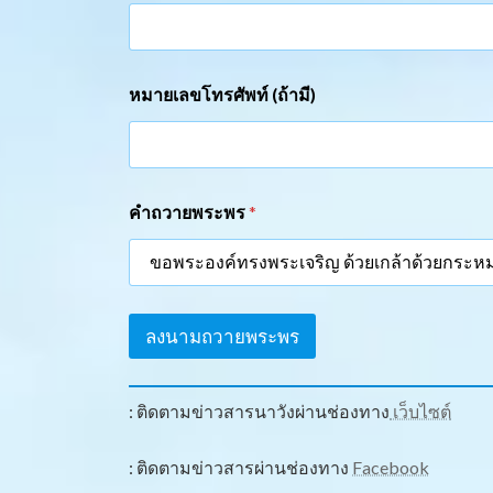
หมายเลขโทรศัพท์ (ถ้ามี)
ห
คำถวายพระพร
*
น่
ว
ย
ง
า
น
ลงนามถวายพระพร
/
ที่
อ
ยู่
: ติดตามข่าวสารนาวังผ่านช่องทาง
เว็บไซต์
(
ถ้
า
: ติดตามข่าวสารผ่านช่องทาง
Facebook
มี