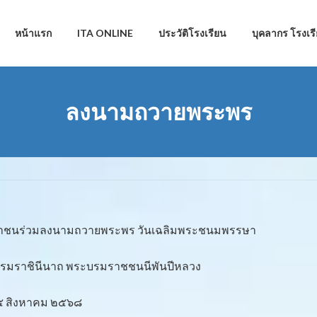
หน้าแรก
ITA ONLINE
ประวัติโรงเรียน
บุคลากร โรงเร
ลงนามถวายพระพร
" ปัญญา โลกัสมิ
ะชาชนร่วมลงนามถวายพระพร วันเฉลิมพระชนมพรรษา
พระบรมราชินีนาถ พระบรมราชชนนีพันปีหลวง
๑๕ สิงหาคม ๒๕๖๘