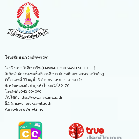
โรงเรียนนาวังศึกษาวิช
โรงเรียนนาวังศึกษาวิช ( NAWANGSUKSAWIT SCHOOL )
สังกัดสำนักงานเขตพื้นที่การศึกษา มัธยมศึกษาเลย หนองบัวลำภู
ที่ตั้ง : เลขที่ 55 หมู่ที่ 13 ตำบลนาเหล่า อำเภอนาวัง
จังหวัดหนองบัวลำภู รหัสไปรษณีย์ 39170
โทรศัพท์ : 042-004090
เว็บไซต์ : https://www.nawang.ac.th
อีเมล : nawangsuksawit.ac.th
Anywhere Anytime